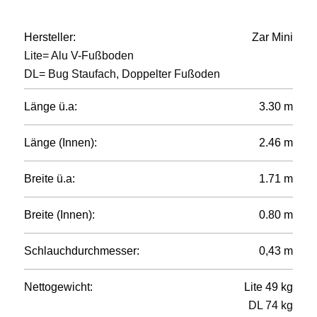
Hersteller:
Zar Mini
Lite= Alu V-Fußboden
DL= Bug Staufach, Doppelter Fußoden
Länge ü.a:
3.30 m
Länge (Innen):
2.46 m
Breite ü.a:
1.71 m
Breite (Innen):
0.80 m
Schlauchdurchmesser:
0,43 m
Nettogewicht:
Lite 49 kg
DL 74 kg